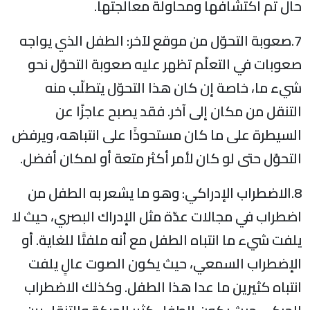
حال تم اكتشافها ومحاولة معالجتها.
7.صعوبة التحوّل من موقع لآخر: الطفل الذي يواجه
صعوبات في التعلّم تظهر عليه صعوبة التحوّل نحو
شيء ما، خاصة إن كان هذا التحوّل يتطلّب منه
التنقل من مكان إلى آخر. فقد يصبح عاجزًا عن
السيطرة على ما كان مستحوذًا على انتباهه، ويرفض
التحوّل حتى لو كان لأمر أكثر متعة أو لمكان أفضل.
8.الاضطراب الإدراكي: وهو ما يشعر به الطفل من
اضطراب في مجالات عدّة مثل الإدراك البصري، حيث لا
يلفت شيء ما انتباه الطفل مع أنه ملفتًا للغاية. أو
الإضطراب السمعي، حيث يكون الصوت عالٍ يلفت
انتباه كثيرين ما عدا هذا الطفل. وكذلك الاضطراب