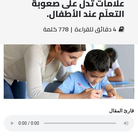
علامات تدلّ على صعوبة
التعلّم عند الأطفال.
‏ 4 دقائق للقراءة | 778 كلمة
قارئ المقال