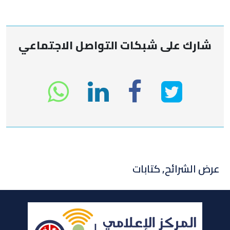
شارك على شبكات التواصل الاجتماعي
انشر
انشر
انشر
sapp
على
في
على
تويتر
لينكد
الفيسبوك
عرض الشرائح
,
كتابات
إن