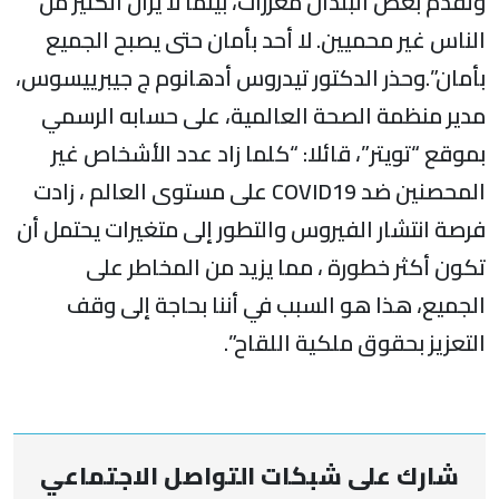
تقدم بعض البلدان معززات، بينما لا يزال الكثير من
لناس غير محميين. لا أحد بأمان حتى يصبح الجميع
أمان”.وحذر الدكتور تيدروس أدهانوم ج جيبرييسوس،
دير منظمة الصحة العالمية، على حسابه الرسمي
موقع “تويتر”، قائلا: “كلما زاد عدد الأشخاص غير
المحصنين ضد COVID19 على مستوى العالم ، زادت
رصة انتشار الفيروس والتطور إلى متغيرات يحتمل أن
كون أكثر خطورة ، مما يزيد من المخاطر على
لجميع، هذا هو السبب في أننا بحاجة إلى وقف
لتعزيز بحقوق ملكية اللقاح”.
شارك على شبكات التواصل الاجتماعي