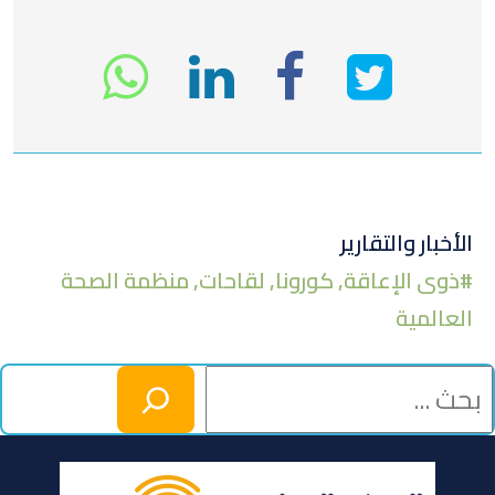
انشر
انشر
انشر
tsapp
على
في
على
تويتر
لينكد
الفيسبوك
الأخبار والتقارير
#
ذوى الإعاقة
,
كورونا
,
لقاحات
,
منظمة الصحة
إن
العالمية
بحث