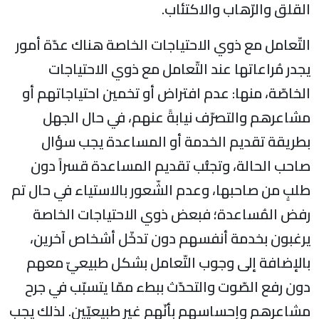
القلق والرّهاب والاكتئاب.
التّعامل مع ذوي الاحتياجات الخاصة هناك عدّة أمور
يجدر مُراعاتها عند التّعامل مع ذوي الاحتياجات
الخاصّة، منها: عدم افتراض أو تخمين احتياجاتهم أو
مشاعرهم والتصرّف نيابةً عنهم، في حال الجهل
بطريقة تقديم الخدمة أو المساعدة يجب سؤال
صاحب الحالة، وتجنُّب تقديم المساعدة قسراً دون
طلبٍ من صاحبها، وعدم الشّعور بالاستياء في حال تم
رفض المُساعدة؛ فبعض ذوي الاحتياجات الخاصة
يرغبون بخدمة أنفسهم دون تدخّل أشخاص آخرين،
بالإضافة إلى وجوب التّعامل بشكل طبيعيّ معهم
دون رفع الصّوت والتحدّث ببطء ممّا يتسبّب في جرح
مشاعرهم وإحساسهم بأنّهم غير طبيعيّين. لذلك يجب