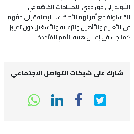
التّنويه إلى حقّ ذوي الاحتياجات الخاصّة في
المُساواة مع أقرانهم الأصحّاء، بالإضافة إلى حقّهم
في التّعليم والتّأهيل والرّعاية والتّشغيل دون تمييز
كما جاء في إعلان هيئة الأمم المُتّحدة.
شارك على شبكات التواصل الاجتماعي
انشر
انشر
انشر
sapp
على
في
على