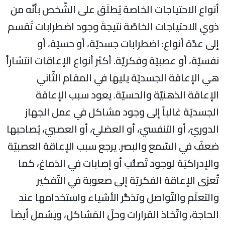
أنواع الاحتياجات الخاصة يُطلَق على الشّخص بأنّه من
ذوي الاحتياجات الخاصّة نتيجةَ وجود اضطرابات تُقسم
إلى عدّة أنواع: اضطرابات جسديّة، أو حسيّة، أو
نفسيّة، أو عصبيّة وفكريّة. أكثر أنواع الإعاقات انتشاراً
هي الإعاقة الجسديّة يليها في المقام الثّاني
الإعاقة الذهنيّة والحسيّة. يعود سبب الإعاقة
الجسديّة غالباً إلى وجود مشاكل في عمل الجهاز
الدوريّ، أو التنفسيّ، أو العضليّ، أو العصبيّ، يُصاحبها
ضعفٌ في السّمع والبصر. يرجع سبب الإعاقة العصبيّة
والإدراكيّة لوجود تَصلُّب أو إصابات في الدّماغ، كما
تُعزَى الإعاقة الفكريّة إلى صعوبة في التّفكير
والتعلّم والتّواصل وتذكُّر الأشياء واستخدامها عند
الحاجة، واتّخاذ القرارات وحلّ المَشاكل، ويشمل أيضاً