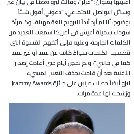
أغنيتها بعنوان: “غرلز”، وقالت ليزو Lizzo في بيان عبر
وسائل التواصل الاجتماعي: “دعوني أقول شيئاً
بوضوح: أنا لم أرد أبداً الترويج للغة مهينة.. وكامرأة
سوداء سمينة أعيش في أمريكا سمعت العديد من
الكلمات الجارحة، وعليه فإني أتفهم القسوة التي
تتضمنها الكلمات سواءً كانت عن عمد أو غير عمد
كما في حالتي”، ولم تمضِ أيام حتى أعادت إصدار
الأغنية بعد أن قامت بحذف التعبير المسيء.
ليزو أيضاً حصلت مرتين على جائزة Jrammy Awards
ورُشحت لها عدة مرات.