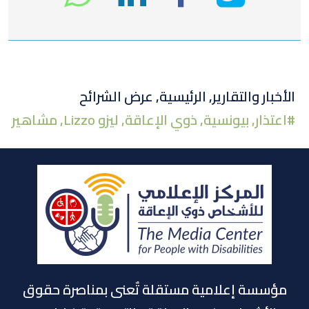
على
في
على
تويتر
لينكد
الفيسبوك
الأخبار والتقارير
,
الرئيسية
,
عرض الشرائح
#
اعتذار
,
بيونسية
,
ذوي الإعاقة
,
ليزو Lizzo
,
مشاهير
إن
مؤسسة إعلامية مستقلة تٌعنى بمناصرة حقوق