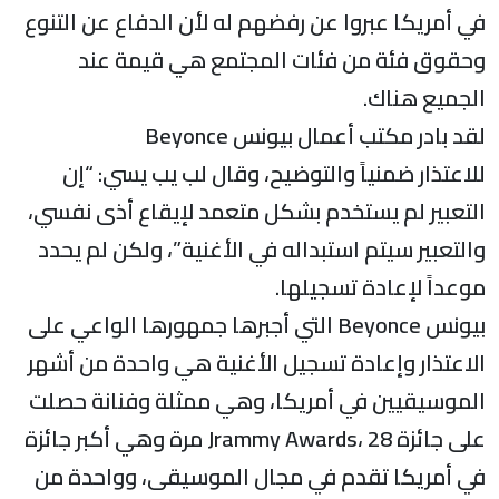
في أمريكا عبروا عن رفضهم له لأن الدفاع عن التنوع
وحقوق فئة من فئات المجتمع هي قيمة عند
الجميع هناك.
لقد بادر مكتب أعمال بيونس Beyonce
للاعتذار ضمنياً والتوضيح، وقال لب يب يسي: “إن
التعبير لم يستخدم بشكل متعمد لإيقاع أذى نفسي،
والتعبير سيتم استبداله في الأغنية”، ولكن لم يحدد
موعداً لإعادة تسجيلها.
بيونس Beyonce التي أجبرها جمهورها الواعي على
الاعتذار وإعادة تسجيل الأغنية هي واحدة من أشهر
الموسيقيين في أمريكا، وهي ممثلة وفنانة حصلت
على جائزة Jrammy Awards، 28 مرة وهي أكبر جائزة
في أمريكا تقدم في مجال الموسيقى، وواحدة من