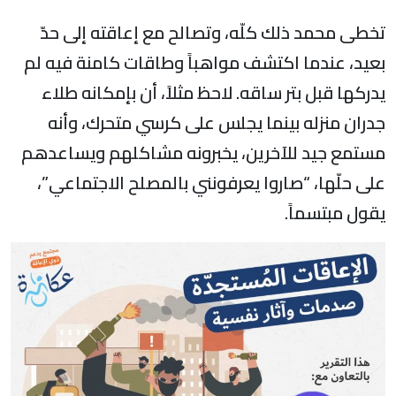
تخطى محمد ذلك كلّه، وتصالح مع إعاقته إلى حدّ
بعيد، عندما اكتشف مواهباً وطاقات كامنة فيه لم
يدركها قبل بتر ساقه. لاحظ مثلاً، أن بإمكانه طلاء
جدران منزله بينما يجلس على كرسي متحرك، وأنه
مستمع جيد للآخرين، يخبرونه مشاكلهم ويساعدهم
على حلّها، “صاروا يعرفونني بالمصلح الاجتماعي”،
يقول مبتسماً.