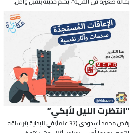
بقالة صغيرة في القرية”، يختم حديثه بتقبّل وأمل.
”انتظرت الليل لأبكي”
رفض محمد أسدودي (37 عاماً) في البداية بتر ساقه