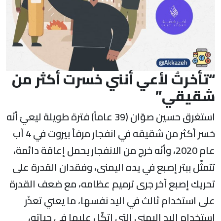
“تأخرتُ لأعي أنني خسرت أكثر من
شقيقي”
استغرق حسين صوّان (39 عاماً) فترة طويلة ليعيَ أنّه
خسر أكثر من شقيقه في انفجار مرفأ بيروت في 4 آب
عام 2020، وأنّه خرج من الانفجار يحمل إعاقة دائمة،
تتمثّل ببتر إصبع في يده اليمنى، وفقدان القدرة على
تحريك إصبع آخر جرى ترميم عظامه، مع ضعف القدرة
على استخدام ثالث في اليد نفسها، ما يعني تعذّر
استخدام اليد اليمنى التي اتكّل عليها في حياته،