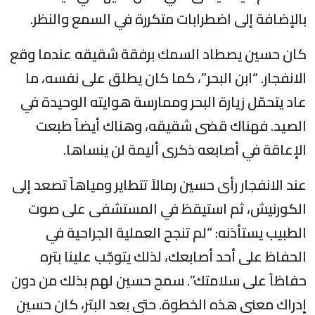
بالإضافة إلى اضطرابات متكررة في السمع والنظر.
كان حسين يصطاد السمك برفقة شقيقه عندما وقع
الانفجار. “ابن البحر”، كما كان يطلق على نفسه، ما
عاد يتحمّل زيارة البحر وممارسة هوايته الوحيدة في
الصيد. فهناك قضى شقيقه، وهناك أيضاً طبعت
الإعاقة في أصابعه ذكرى أليمة لن ينساها.
عند الانفجار رأى حسين رمالاً تتطاير ومياهاً تصعد إلى
الكورنيش، ثم استيقظ في المستشفى على صوت
الطبيب يستأذنه: “لم تنجح العملية الجراحية في
الحفاظ على أحد أصابعك، لذلك يتوجّب علينا بتره
حفاظاً على سلامتك”. سمح حسين لهم بذلك من دون
إدراك معنى هذه الخطوة. حتى بعد البتر، كان حسين