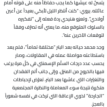
يتسنَّ له عيشها كما يجب حفاظاً منه على قوته أمام
عائلته. يروي: “كنت أنتظر الليل لأبكي بعيداً عن أعين
أولادي”. وتعزو هنيدي ردة فعله إلى “تفكيره
بالسلوك المتوقع منه، ما يعني أنه تصرّف وفقاً
لتوقعات الآخرين عنه”.
وجد محمد حياته بعد البتر “مختلفة تماماً”، فلم يعد
باستطاعته مواصلة عمله في المقاولات، وصار
يحسب عدد درجات السلّم الإسمنتي في كلّ مرة يرغب
فيها بالخروج من المنزل. وإلى جانب ألم الفقدان
والتغيّرات التي عاشها بعد البتر، تعرّض لإحباطات
متكررة نتيجة سوء المعاملة والنظرة المجتمعية
“الجارحة” لذوي الإعاقة التي تركت في نفسه شعوراً
بالعجز.