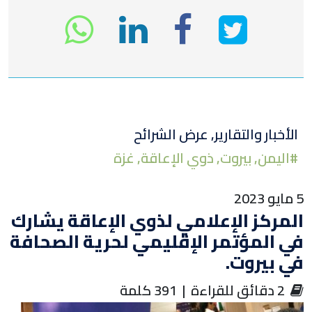
انشر
انشر
انشر
sapp
على
في
على
تويتر
لينكد
الفيسبوك
الأخبار والتقارير
,
عرض الشرائح
#
اليمن
,
بيروت
,
ذوي الإعاقة
,
غزة
إن
5 مايو 2023
المركز الإعلامي لذوي الإعاقة يشارك
في المؤتمر الإقليمي لحرية الصحافة
في بيروت.
‏ 2 دقائق للقراءة | 391 كلمة