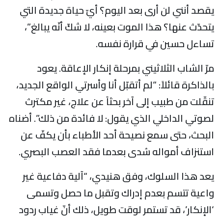
يقصد أنني لن أرى بعد اليوم؟ أيّ حياة جديدة التي
يتحدّث عنها؟ هذا الموت بعينه، لا شكّ أنّه يبالغ”،
تساءل حسين في قرارة نفسه.
مرّ الشاب الثلاثيني بمرحلة إنكار الإعاقة. يعود
بالذاكرة قائلاً: “لم أتقبّل أنا وأسرتي الواقع الجديد،
تنقّلت من طبيب إلى آخر بحثاً عن علاج، غير مكترث
لصوتي الداخلي الذي يقول: لا فائدة من ذلك”. أضناه
البحث، حتى سمع نصيحة أحد الأطباء بأن يكفّ عن
استنزاف أمواله سُدى بعدما فقد العصب البصري.
يعد هذا السلوك، وفق هنيدي، “آلية دفاعية غير
واعية تتسم بعدم إدراك وتقبل ما حصل وتسمى
‘الإنكار’، قد تستمر لوقت طويل، ذلك أنّ غياب ردود