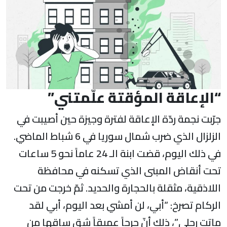
“الإعاقة المؤقتة علّمتني”
جرّبت نجمة ردّة الإعاقة لفترة وجيزة حين أصيبت في
الزلزال الذي ضرب شمال سوريا في 6 شباط الماضي.
في ذلك اليوم، قضت ابنة الـ 24 عاماً نحو 5 ساعات
تحت أنقاض المبنى الذي تسكنه في محافظة
اللاذقية، مثقلة بالحجارة والحديد. ثمّ خرجت من تحت
الركام تصرخ: “أبي، لن أمشي بعد اليوم، أبي لقد
ماتت رجلي”، ذلك أنّ جرحاً عميقاً شق ساقها من