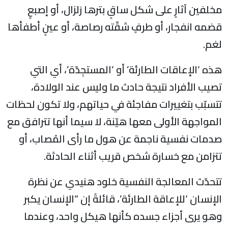
مخلفين آثارٍ على شكل ساقٍ بترها زلزال، أو إصبعٍ
قضمه انفجار، أو طرفٍ شقّته رصاصة، أو عينٍ أطفأها
لغم.
هذه ‘الإعاقات الطارئة’ أو ‘المستجِدّة’، أي التي
تصيب الأفراد نتيجة حادث ما وليس عند الولادة،
تتسبّب بتغييرات مفاجئة في حياتهم، ولا تكون لحظات
المواجهة الأولى معها هيّنة، لا سيما أنها تترافق مع
صدمات نفسية ناجمة عن هول ما رأى المُصاب، أو
تتزامن مع خسارة شخص قريب أثناء الحادثة.
تتحدّث المعالجة النفسية خلود هنيدي عن نظرة
الإنسان ‘للإعاقة الطارئة’، قائلةً إن “الإنسان يكبر
وهو يرى أجزاء جسده كأنها هيكل واحد، وعندما