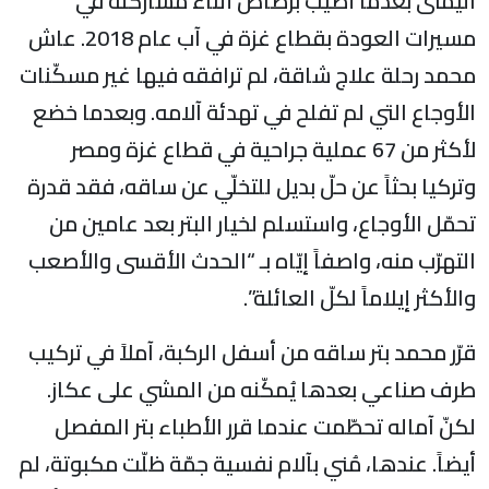
اليُمنى بعدما أُصيب برصاص أثناء مشاركته في
مسيرات العودة بقطاع غزة في آب عام 2018. عاش
محمد رحلة علاج شاقة، لم ترافقه فيها غير مسكّنات
الأوجاع التي لم تفلح في تهدئة آلامه. وبعدما خضع
لأكثر من 67 عملية جراحية في قطاع غزة ومصر
وتركيا بحثاً عن حلّ بديل للتخلّي عن ساقه، فقد قدرة
تحمّل الأوجاع، واستسلم لخيار البتر بعد عامين من
التهرّب منه، واصفاً إيّاه بـ “الحدث الأقسى والأصعب
والأكثر إيلاماً لكلّ العائلة”.
قرّر محمد بتر ساقه من أسفل الركبة، آملاً في تركيب
طرف صناعي بعدها يُمكّنه من المشي على عكاز.
لكنّ آماله تحطّمت عندما قرر الأطباء بتر المفصل
أيضاً. عندها، مُني بآلام نفسية جمّة ظلّت مكبوتة، لم