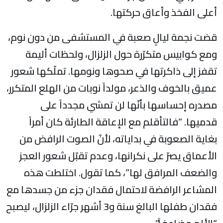
أعلى الفخذ وأعاق حركتها.
قضت نجمة ليالٍ صعبة في المستشفى من دون نوم،
ومع كوابيس متكرّرة حول الزلزال، ولحظات أليمة
تقفز إلى ذاكرتها في صحوها ونومها. تملّكها شعور
عميق بالخوف والذعر، مولداً نوبات من الهلع المتكرر،
مصدره إحساسها بأنّها لن تمشي مجدداً على
قدميها. “فالتأقلم مع الإعاقة الطارئة كان أمراً
بغاية الصعوبة في بداياته، لأنّ الصوت الرافض من
الأعماق يصرّ على نكرانها، وعدم تقبّل شعور العجز
والضعف المرافق لها”، كما تقول. اختلطت هذه
المشاعر الرافضة لاحتمال فقدان جزء من جسدها مع
فقدان طفلها البالغ سنة و3 أشهر جرّاء الزلزال، ليصبح