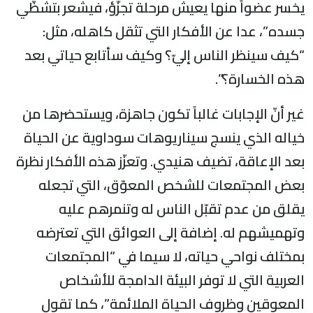
يخسر عضواً منها يعيش مرحلة تجزّؤ، فيشعر بتشظّي
جسده”، عدا عن الأفكار التي تثقل كاهله، مثل:
“كيف سينظر الناس إليّ؟ وكيف سأتابع حياتي بعد
هذه الخسارة؟”.
غير أنّ الإجابات غالباً تكون جاهزة، ويستحضرها من
خياله الذي ينسج سيناريوهات سوداوية عن الحياة
بعد الإعاقة، تضيف هنيدي. وتعزّز هذه الأفكار نظرة
بعض المجتمعات للشخص المعوّق، التي تجعله
يقلق من عدم تقبّل الناس له وتنمرهم عليه
وتهميشهم له. إضافة إلى العوائق التي تعترضه
بمختلف نواحي حياته، لا سيما في “المجتمعات
العربية التي لا توفر البيئة الدامجة للأشخاص
المعوقين وظروف الحياة الملائمة”، كما تقول