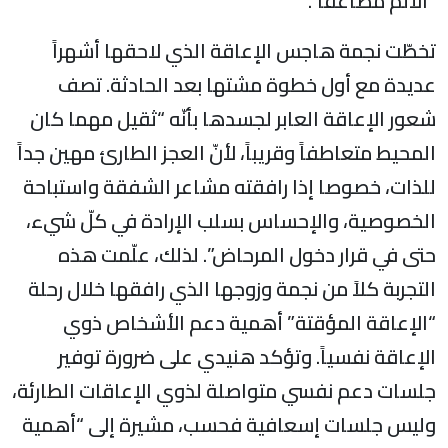
“الألم مضاعفاً”.
تخطّت نجمة هاجس الإعاقة الذي لاحقها أشهراً
عديدة مع أول خطوة مشتها بعد الحادثة. تصف
شعور الإعاقة العابر لجسدها بأنّه “ثقيل مهما كان
المحيط متعاطفاً وقريباً، لأنّ العجز الطارئ مهين جداً
للذات، خصوصا إذا رافقته مشاعر الشفقة واستباحة
الخصوصية، والإحساس بسلب الإرادة في كلّ شيء،
حتى في قرار دخول المرحاض”. لذلك، علّمت هذه
التجربة كلاً من نجمة وزوجها الذي رافقها خلال رحلة
“الإعاقة المؤقتة” أهمية دعم الأشخاص ذوي
الإعاقة نفسياً. وتؤكد هنيدي على ضرورة توفير
جلسات دعم نفسي متواصلة لذوي الإعاقات الطارئة،
وليس جلسات إسعافية فحسب، مشيرة إلى “أهمية