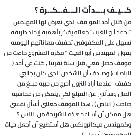
كــيـف بـــدأت الـــفــكــرة ؟
من خلال أحد المواقف الذي تعرض لها المهندس
“احمد أبو الغيث” جعلته يفكر بأهمية إيجاد طريقة
تسهل على المكفوفين تخفيف معاناتهم اليومية
يقول المهندس أبو الغيث ” فكرة المشروع جاءت من
موقف حصل معي قبل سنة تقريبا , كنت في أحد (
الباصات) وصادف أن الشخص الذي كان بجانبي
كفيف , عندما أراد النزول أخرج من جيبه مبلغ من
المال وسألني عن المبلغ لكي يتمكن من محاسبة
صاحب ( الباص ) , هذا الموقف جعلني أسأل نفسي
هل ممكن أن أساعد هذه الشريحة من الناس ؟
وكمهندس ميكاترونكس هل أستطيع أن أجعل حياة
المكفوفين أسهل ؟