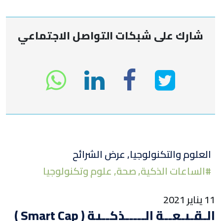
شارك على شبكات التواصل الاجتماعي
انشر
انشر
انشر
sapp
على
في
على
تويتر
لينكد
الفيسبوك
العلوم والتكنولوجيا
,
عرض الشرائح
#
الساعات الذكية
,
صحة
,
علوم وتكنولوجيا
إن
11 يناير 2021
الـقـبـعــة الـــــذكــية ( Smart Cap )