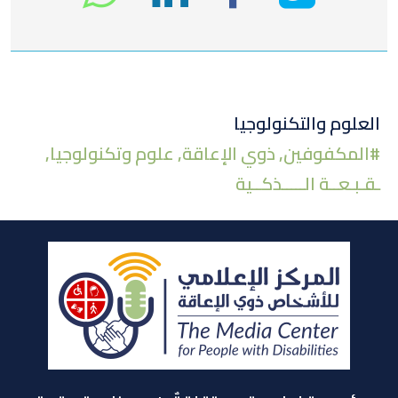
على
في
على
تويتر
لينكد
الفيسبوك
العلوم والتكنولوجيا
#
المكفوفين
,
ذوي الإعاقة
,
علوم وتكنولوجيا
,
إن
ـقـبـعــة الـــــذكــية