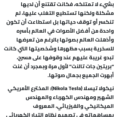
بشيء لا تمتلكه، فكانت تقتنع أن لديها
مشكلة ولكنها تستطيع التغلب عليها، لم
تنكسر أو توقف حياتها بل استطاعت أن تكون
واحدة من أفضل الأصوات في العالم بأسره
وأذهلت العالم بصوتها بالرغم من تعرضها
للسخرية بسبب مظهرها وشخصيتها التي كانت
تبدو غريبة عليهم عند وقوفها على مسرح،
“بريتين جات تالنت” لأول مرة وبمجرد أن غنت
أبهرت الجميع بجمال صوتها.
نيكولا تيسلا (
Nikola Tesla
): المخترع الأمريكي
الشهير ومهندس الكهرباء والمهندس
الميكانيكي والفيزيائي، المعروف
بمساهماته في تصميم نظام التيار الكهربائي