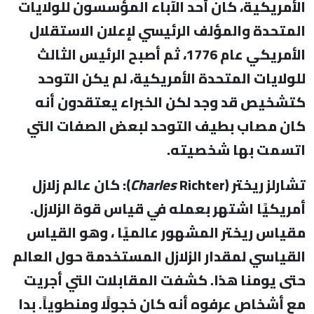
الأمريكية، كان أحد الآباء المؤسسون للولايات
المتحدة والمؤلف الرئيسي لإعلان الاستقلال
الأمريكي عام 1776، ثم أصبح الرئيس الثالث
للولايات المتحدة الأمريكية، لم يكن التوحد
كتشخيص قد وجد لكن الخبراء يعتقدون أنه
كان مصاب بطيف التوحد لبعض الصفات التي
اتسمت بها شخصيته.
تشارلز ريختر (
Charles
Richter): كان عالم زلازل
أمريكيًا اشتهر بعمله في قياس قوة الزلازل.
مقياس ريختر المشهور عالميًا ، وهو القياس
القياسي لمقدار الزلازل المستخدمة حول العالم
حتى يومنا هذا. كشفت المقابلات التي أجريت
مع أشخاص عرفوه أنه كان خجولًا ومنطوياً. بدا