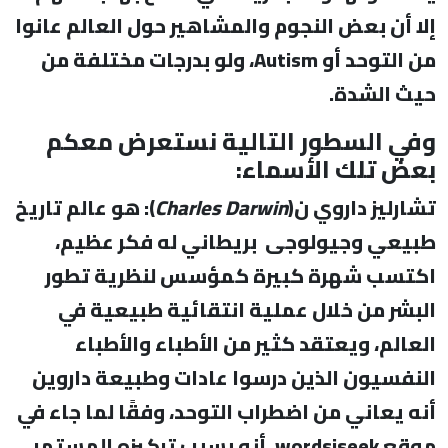
إلا أن بعض النجوم والمشاهير حول العالم عانوا
من التوحد أو
Autism
،
ولو بدرجات مختلفة من
حيث الشدة.
وفي السطور التالية نستعرض معكم
بعض تلك الأسماء:
تشارليز داروي ن(
Darwin
Charles
): هو عالم تاريخ
طبيعي وجيولوجى بريطاني له فكر عظيم،
اكتسب شهرة كبيرة كمؤسس لنظرية تطور
البشر من خلال عملية انتقائية طبيعية في
العالم، ويعتقد كثير من الأطباء والأطباء
النفسيون الذين درسوا عادات وطبيعة داروين
أنه يعاني من اضطراب التوحد، وفقًا لما جاء في
موقع
wordsiseek
، أنه بسبب تركيزه المستمر