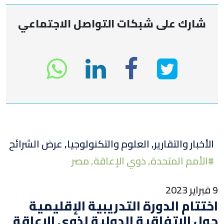
شارك على شبكات التواصل الاجتماعي
انشر
انشر
انشر
tsapp
على
في
على
تويتر
لينكد
الفيسبوك
الأخبار والتقارير
,
العلوم والتكنولوجيا
,
عرض الشرائح
#
الأمم المتحدة
,
ذوي الإعاقة
,
مصر
إن
فبراير 2023
ختتام الدورة التدريبية الإقليمية
ول الاتفاقية الدولية لذوي الإعاقة