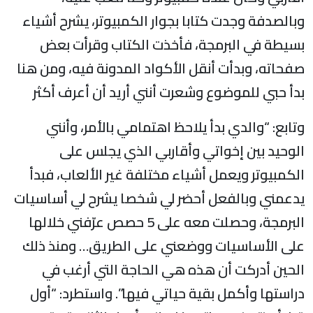
بالصدفة وجدت كتابا بجوار الكمبيوتر، يشرح أشياء
سيطة في البرمجة، فأخذت الكتاب وقرأت بعض
فحاته، وبدأت أنقل الأكواد المدونة فيه، ومن هنا
دأ حبي للموضوع وشعرت أنني أريد أن أعرف أكثر
تابع: “والدي بدأ يلاحظ اهتمامي بالأمر، وأنني
لوحيد بين إخواتي وأقاربي الذي يجلس على
لكمبيوتر ويعمل أشياء مختلفة غير الألعاب، فبدأ
دعمني وبالفعل أحضر لي شخصا يشرح لي أساسيات
البرمجة، وحصلت معه على 5 حصص عرّفني خلالها
لى الأساسيات ووضعني على الطريق… ومنذ ذلك
لحين أدركت أن هذه هي الحاجة التي أرغب في
راستها وأكمل بقية حياتي فيها”. واستطرد: “أول