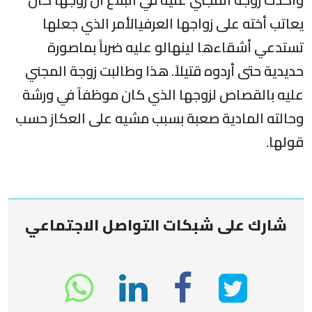
عاتب أخته على زواجها العرفيالأمر الذي جعلها
ستدعي أشقاءها لينهالو عليه ضرباً بماصورة
ديدية حتى أردوه قتيلاً. هذا وطالبت زوجة المجني
ليه بالقصاص لزوجها الذي كان موظفاً في ورشة
حالته المادية صعبة بسبب مشيه على العكاز حسب
ولها.
شارك على شبكات التواصل الاجتماعي
انشر
انشر
انشر
tsapp