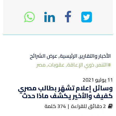
انشر
انشر
انشر
tsapp
على
في
على
تويتر
لينكد
الفيسبوك
الأخبار والتقارير
,
الرئيسية
,
عرض الشرائح
#
التنمر
,
ذوي الإعاقة
,
عقوبات
,
مصر
إن
1 يوليو 2021
سائل إعلام تشهّر بطالب مصري
فيف والأخير يكشف ماذا حدث
‏ 2 دقائق للقراءة | 374 كلمة