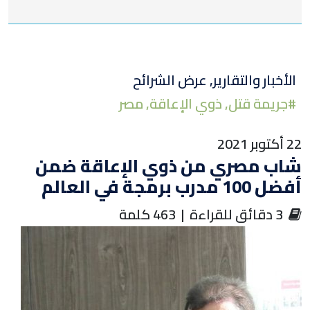
على
في
على
تويتر
لينكد
الفيسبوك
الأخبار والتقارير
,
عرض الشرائح
#
جريمة قتل
,
ذوي الإعاقة
,
مصر
إن
2 أكتوبر 2021
اب مصري من ذوي الإعاقة ضمن
فضل 100 مدرب برمجة في العالم
‏ 3 دقائق للقراءة | 463 كلمة