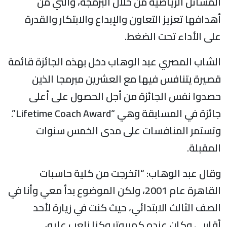
لمسائل الرياضية من خلال البرمجة، والتي من
هدافها تعزيز التعاون والإبداع والابتكار والقدرة
لى الأداء تحت الضغط.
لشاب المصري عبد الوهاب دخل بهذه الجائزة قائمة
صيرة يتنافس فيها مع العشرين مبرمجا الذين
صدوا نفس الجائزة من أجل الحصول على أعلى
جائزة في المسابقة وهي “Lifetime Coach Award”.
تستمر المنافسات على مدى الخمس سنوات
لمقبلة.
قال عبد الوهاب: “اتخرجت من كلية حاسبات
القاهرة عام 2001، ولكن الموضوع بدأ معي وأنا في
لصف الثالث الابتدائي، حيث كنت في زيارة لأحد
قاربي وكان عنده كمبيوتر وكنا نلعب عليه،