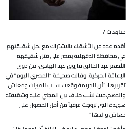
تابعات /
قدم عدد من الأشقاء بالاشتراك مع نجل شقيقتهم
ي محافظة الدقهلية بمصر على قتل شقيقهم
لأصغر عبد الخالق فاروق عبد الهادي، من ذوي
لإعاقة الحركية. وقالت صحيفة “المصري اليوم” في
قريرها: “أن الجريمة وقعت بسبب الميراث ومعاش
الدهم،حيث نشب خلاف بين المجني عليه وشقيقته
ويدة التي تزوجت عرفياً من أجل الحصول على
عاش والدها”
أكدت زوجة المجني عليه في البلاغ أن زوجها كان