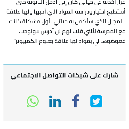
رار أخذته في حياتي كان إني أدخل الثانوية حتى
ستطيع اختيار ودراسة المواد التي أحبها ولها علاقة
المجال الذي سأكمل به حياتي.. أول مشكلة كانت
ع المدرسة لأنني قلت لهم لن أدرس بيولوجيا،
عوضوها لي بمواد لها علاقة بعلوم الكمبيوتر”
شارك على شبكات التواصل الاجتماعي
انشر
انشر
انشر
tsapp
على
في
على