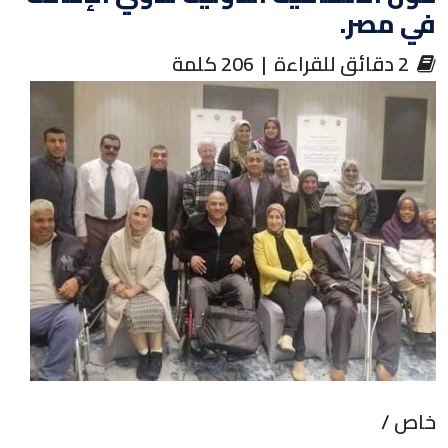
ي مصر.
‏ 2 دقائق للقراءة | 206 كلمة
اص /