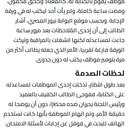
وظف يقوم بالكتابة له، كالمعتاد وكحق مكفول،
مضت ساعة كاملة، ولم يأت أحد ليكتب له في ورقة
لإجابة .وبحسب موقع البوابة نيوز المصري، أشار
لطالب إلى أن إحدى المُلاحظات بعد مرور ساعة
اءت لمساعدته لكنها انشغلت بالمراقبة وتركت
لورقة فارغة تقريبا، الأمر الذي جعله يطالب أكثر من
رة بتوفير موظف يكتب له دون جدوى.
حظات الصدمة
عد طول انتظار، تدخلت إحدى الموظفات لمساعدته
لى الكتابة، ففوجئ الطالب الكفيف بالعميد
رئيس اللجنة يحرران ضده محضرًا، دون أن يوضحا له
قيقة الأمر، وتم اتهام الموظفة بأنها كانت تستخدم
لهاتف للبحث في قوقل عن إجابات لأسئلة الامتحان.